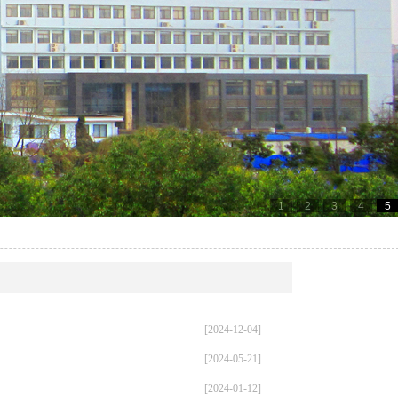
1
2
3
4
5
[2024-12-04]
[2024-05-21]
[2024-01-12]