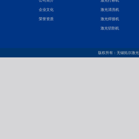
公司简介
激光打标机
企业文化
激光清洗机
荣誉资质
激光焊接机
激光切割机
版权所有：无锡拓尔激光