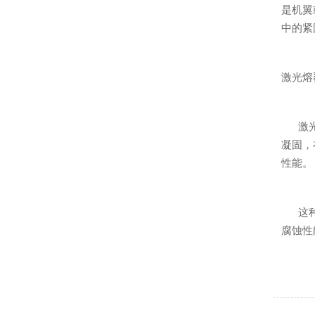
是机翼
中的紧
激光熔
激
凝固，
性能。
这
腐蚀性