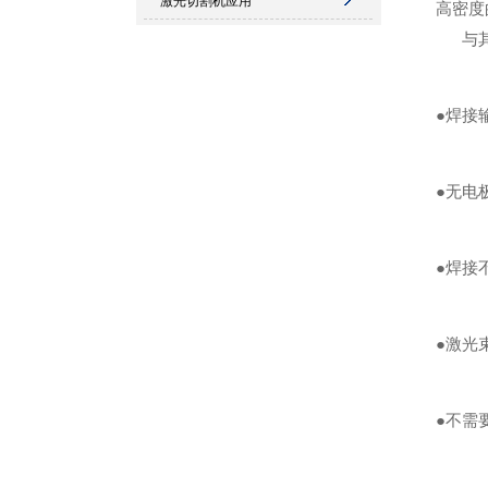
激光切割机应用
高密度
与
●焊接
●无电
●焊接
●激光
●不需